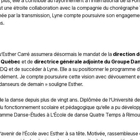
lus, elle a contribué au rayonnement à l’international de la For
inclut une étroite collaboration avec la compagnie du chorégrap
ée par la transmission, Lyne compte poursuivre son engagement
s.
u’Esther Carré assumera désormais le mandat de la
direction 
de Québec
et de
directrice générale adjointe du Groupe Da
 L’EDQ et de succéder à Lyne. Elle a su positionner le programme 
fondément. Je compte poursuivre cette vision avec dévouement et
 danseurs de demain » souligne Esther.
e la danse depuis plus de vingt ans. Diplômée de l’Université d
u fonctionnement scolaire et pédagogique qu’elle a pu dévelop
ramme Danse-Études à L’École de danse Quatre Temps à Rimou
’avenir de l’École avec Esther à sa tête. Motivée, rassembleuse