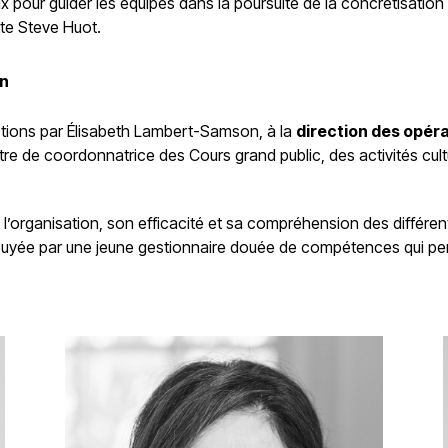
x pour guider les équipes dans la poursuite de la concrétisation
ute Steve Huot.
on
ctions par Élisabeth Lambert-Samson, à la
direction des opér
 titre de coordonnatrice des Cours grand public, des activités c
l’organisation, son efficacité et sa compréhension des différen
uyée par une jeune gestionnaire douée de compétences qui per